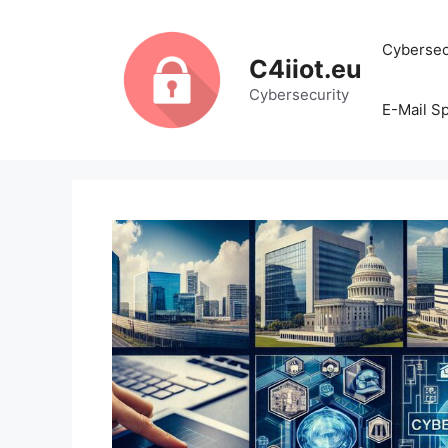
Zum
Inhalt
Cybersecu
springen
C4iiot.eu
Cybersecurity
E-Mail S