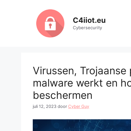
Ga
naar
de
C4iiot.eu
inhoud
Cybersecurity
Virussen, Trojaanse
malware werkt en hoe
beschermen
juli 12, 2023
door
Cyber Guy