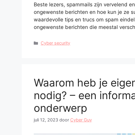
Beste lezers, spammails zijn vervelend e
ongewenste berichten en hoe kun je ze s
waardevolle tips en trucs om spam eindel
ongewenste berichten die meestal versch
Categorieën
Cyber security
Waarom heb je eigen
nodig? – een informat
onderwerp
juli 12, 2023
door
Cyber Guy