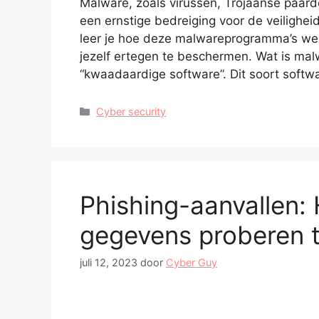
Malware, zoals virussen, Trojaanse paa
een ernstige bedreiging voor de veilighe
leer je hoe deze malwareprogramma’s we
jezelf ertegen te beschermen. Wat is mal
“kwaadaardige software”. Dit soort soft
Categorieën
Cyber security
Phishing-aanvallen: 
gegevens proberen t
juli 12, 2023
door
Cyber Guy