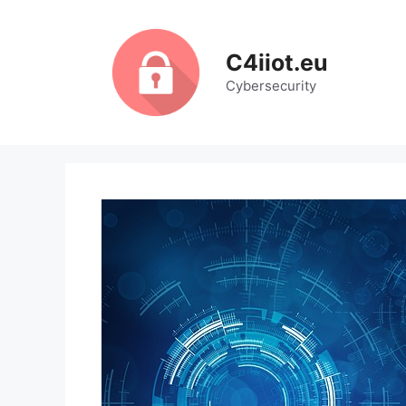
Ga
naar
de
C4iiot.eu
inhoud
Cybersecurity